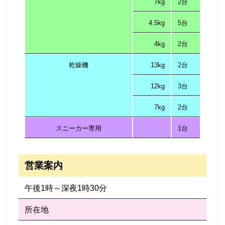
7kg
2台
4.5kg
5台
4kg
2台
乾燥機
13kg
2台
12kg
3台
7kg
2台
スニーカー専用
1台
営業案内
午後1時～深夜1時30分
所在地