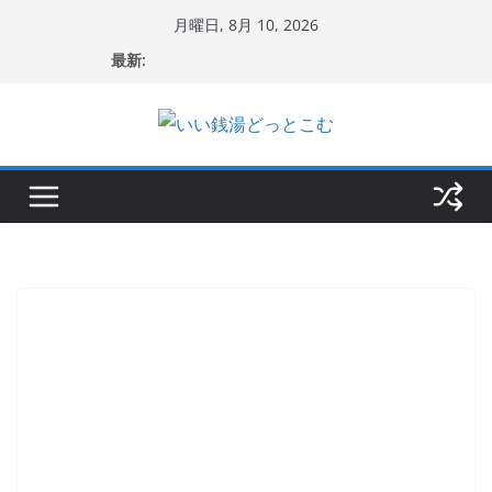
コ
月曜日, 8月 10, 2026
ン
最新:
テ
ン
ツ
へ
ス
キ
ッ
プ