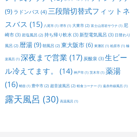
三段階切替式フィットネ
(9)
ラドンバス
(4)
スバス
(15)
尼
大東市
(2)
八尾市
(1)
堺市
(1)
富士山溶岩サウナ
(1)
崎市
(3)
持ち帰り軟水
(3)
新型電気風呂
(3)
岩塩風呂
(2)
日替わり
暦湯
(9)
東大阪市
(6)
風呂
(2)
朝風呂
(2)
東灘区
(1)
柏原市
(1)
極
深夜まで営業
(17)
生ビー
炭酸泉
(3)
楽風呂
(1)
ル冷えてます。
(14)
薬湯
神戸市
(1)
茨木市
(1)
(16)
豊中市
(2)
超音波風呂
(2)
蛸壺
(1)
軽食コーナー
(1)
遠赤外線風呂
(1)
露天風呂
(30)
高温風呂
(1)