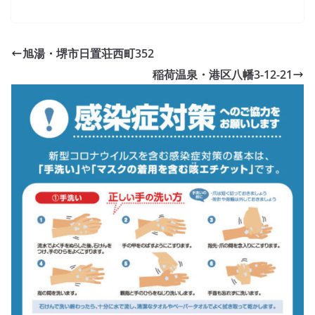
旭湯・堺市日置荘西町352
稲荷温泉・港区八幡3-12-21