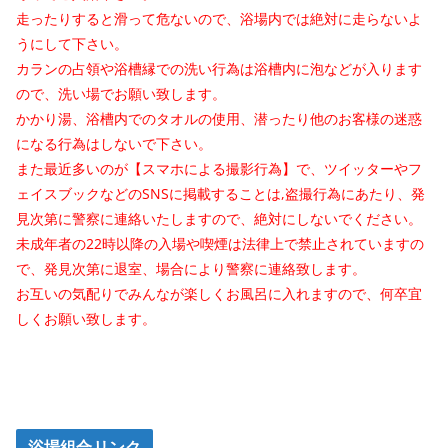
走ったりすると滑って危ないので、浴場内では絶対に走らないよ
うにして下さい。
カランの占領や浴槽縁での洗い行為は浴槽内に泡などが入ります
ので、洗い場でお願い致します。
かかり湯、浴槽内でのタオルの使用、潜ったり他のお客様の迷惑
になる行為はしないで下さい。
また最近多いのが【スマホによる撮影行為】で、ツイッターやフ
ェイスブックなどのSNSに掲載することは,盗撮行為にあたり、発
見次第に警察に連絡いたしますので、絶対にしないでください。
未成年者の22時以降の入場や喫煙は法律上で禁止されていますの
で、発見次第に退室、場合により警察に連絡致します。
お互いの気配りでみんなが楽しくお風呂に入れますので、何卒宜
しくお願い致します。
浴場組合リンク