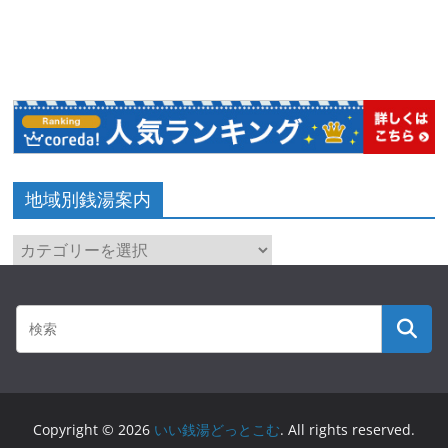
地域別銭湯案内
地
域
別
銭
湯
案
内
Copyright © 2026
いい銭湯どっとこむ
. All rights reserved.