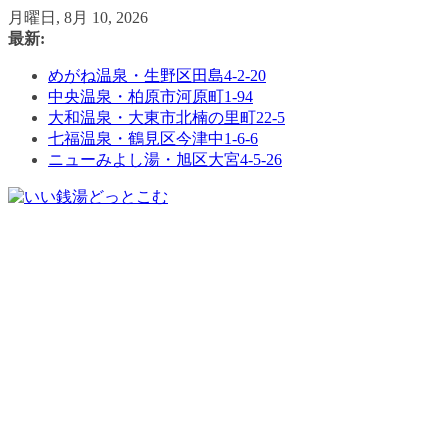
コ
月曜日, 8月 10, 2026
ン
最新:
テ
めがね温泉・生野区田島4-2-20
ン
中央温泉・柏原市河原町1-94
ツ
大和温泉・大東市北楠の里町22-5
へ
七福温泉・鶴見区今津中1-6-6
ス
ニューみよし湯・旭区大宮4-5-26
キ
ッ
プ