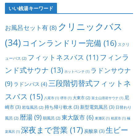
いい銭湯キーワード
クリニックバス
お風呂セット有
(8)
(34)
コインランドリー完備
(16)
スクリ
フィンラ
フィットネスバス
(11)
ューバス
(2)
ンド式サウナ
(13)
ラドンサウナ
ホットベンチ
(1)
三段階切替式フィットネ
(9)
ラドンバス
(4)
スバス
(15)
尼
大東市
(2)
八尾市
(1)
堺市
(1)
富士山溶岩サウナ
(1)
崎市
(3)
持ち帰り軟水
(3)
新型電気風呂
(3)
岩塩風呂
(2)
日替わり
暦湯
(9)
東大阪市
(6)
風呂
(2)
朝風呂
(2)
東灘区
(1)
柏原市
(1)
極
深夜まで営業
(17)
生ビー
炭酸泉
(3)
楽風呂
(1)