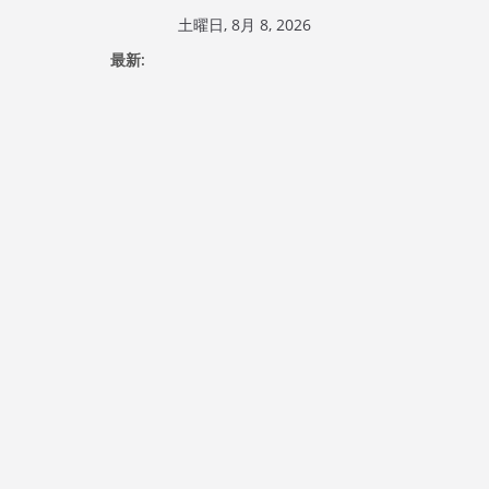
コ
土曜日, 8月 8, 2026
ン
最新:
テ
ン
ツ
へ
ス
キ
ッ
プ