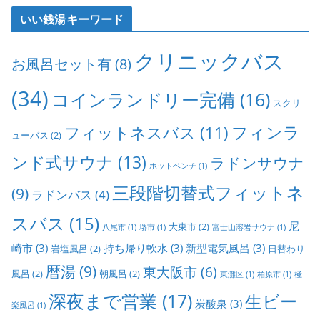
いい銭湯キーワード
クリニックバス
お風呂セット有
(8)
(34)
コインランドリー完備
(16)
スクリ
フィンラ
フィットネスバス
(11)
ューバス
(2)
ンド式サウナ
(13)
ラドンサウナ
ホットベンチ
(1)
三段階切替式フィットネ
(9)
ラドンバス
(4)
スバス
(15)
尼
大東市
(2)
八尾市
(1)
堺市
(1)
富士山溶岩サウナ
(1)
崎市
(3)
持ち帰り軟水
(3)
新型電気風呂
(3)
岩塩風呂
(2)
日替わり
暦湯
(9)
東大阪市
(6)
風呂
(2)
朝風呂
(2)
東灘区
(1)
柏原市
(1)
極
深夜まで営業
(17)
生ビー
炭酸泉
(3)
楽風呂
(1)