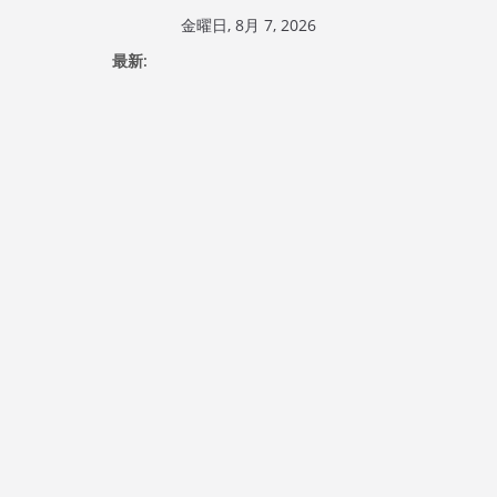
コ
金曜日, 8月 7, 2026
ン
最新:
テ
ン
ツ
へ
ス
キ
ッ
プ