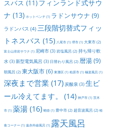
フィンランド式サウ
スバス
(11)
ナ
(13)
ラドンサウナ
(9)
ホットベンチ
(1)
三段階切替式フィッ
ラドンバス
(4)
トネスバス
(15)
大東市
(2)
八尾市
(1)
堺市
(1)
尼崎市
(3)
持ち帰り軟
岩塩風呂
(2)
富士山溶岩サウナ
(1)
暦湯
(9)
水
(3)
新型電気風呂
(3)
日替わり風呂
(2)
東大阪市
(6)
朝風呂
(2)
東灘区
(1)
柏原市
(1)
極楽風呂
(1)
深夜まで営業
(17)
生ビ
炭酸泉
(3)
ール冷えてます。
(14)
神戸市
(1)
茨木
薬湯
(16)
豊中市
(2)
超音波風呂
(2)
市
(1)
蛸壺
(1)
軽
露天風呂
食コーナー
(1)
遠赤外線風呂
(1)