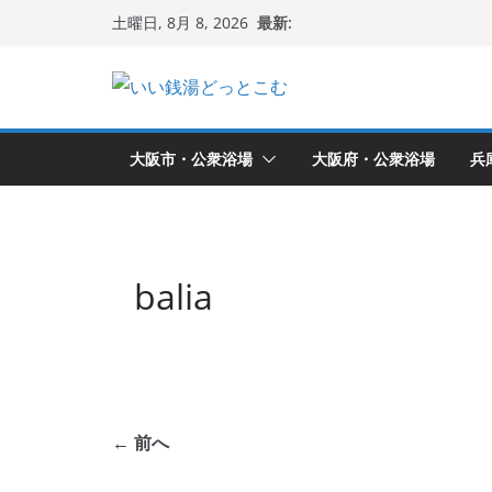
コ
最新:
土曜日, 8月 8, 2026
ン
テ
ン
ツ
大阪市・公衆浴場
大阪府・公衆浴場
兵
へ
ス
キ
ッ
balia
プ
← 前へ