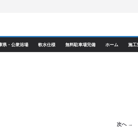
庫県・公衆浴場
軟水仕様
無料駐車場完備
ホーム
施工
次へ →