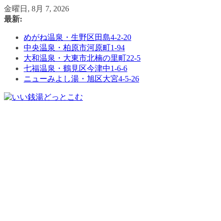
コ
金曜日, 8月 7, 2026
ン
最新:
テ
めがね温泉・生野区田島4-2-20
ン
中央温泉・柏原市河原町1-94
ツ
大和温泉・大東市北楠の里町22-5
へ
七福温泉・鶴見区今津中1-6-6
ス
ニューみよし湯・旭区大宮4-5-26
キ
ッ
プ