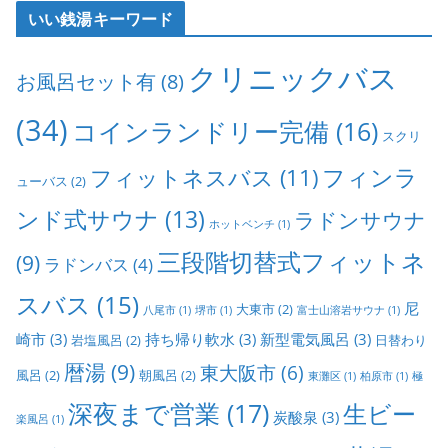
いい銭湯キーワード
クリニックバス
お風呂セット有
(8)
(34)
コインランドリー完備
(16)
スクリ
フィンラ
フィットネスバス
(11)
ューバス
(2)
ンド式サウナ
(13)
ラドンサウナ
ホットベンチ
(1)
三段階切替式フィットネ
(9)
ラドンバス
(4)
スバス
(15)
尼
大東市
(2)
八尾市
(1)
堺市
(1)
富士山溶岩サウナ
(1)
崎市
(3)
持ち帰り軟水
(3)
新型電気風呂
(3)
岩塩風呂
(2)
日替わり
暦湯
(9)
東大阪市
(6)
風呂
(2)
朝風呂
(2)
東灘区
(1)
柏原市
(1)
極
深夜まで営業
(17)
生ビー
炭酸泉
(3)
楽風呂
(1)