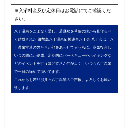
※入浴料金及び定休日はお電話にてご確認くだ
さい。
八丁温泉をこよなく愛し、若旦那を草葉の陰から見守るべ
く結成された 御幣島八丁温泉応援連合八丁会 八丁会は、八
丁温泉常連の方たちが顔をあわせてるうちに、意気投合し
いつの間にか結成、定期的にバーベキューやハイキングな
どのイベントを行うほど皆さん仲がよく、いつも八丁温泉
で一日の締めて頂いてます。
これからも若旦那共々八丁温泉のご声援、よろしくお願い
致します。