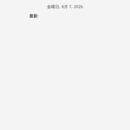
コ
金曜日, 8月 7, 2026
ン
最新:
テ
ン
ツ
へ
ス
キ
ッ
プ