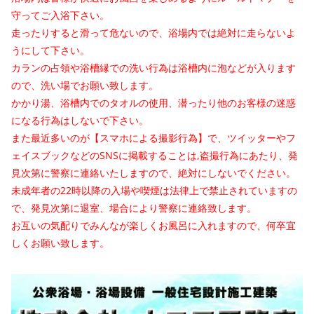
守ってご入浴下さい。
走ったりすると滑って危ないので、浴場内では絶対に走らないよ
うにして下さい。
カランの占領や浴槽縁での洗い行為は浴槽内に泡などが入ります
ので、洗い場でお願い致します。
かかり湯、浴槽内でのタオルの使用、潜ったり他のお客様の迷惑
になる行為はしないで下さい。
また最近多いのが【スマホによる撮影行為】で、ツイッターやフ
ェイスブックなどのSNSに掲載することは,盗撮行為にあたり、発
見次第に警察に連絡いたしますので、絶対にしないでください。
未成年者の22時以降の入場や喫煙は法律上で禁止されていますの
で、発見次第に退室、場合により警察に連絡致します。
お互いの気配りでみんなが楽しくお風呂に入れますので、何卒宜
しくお願い致します。