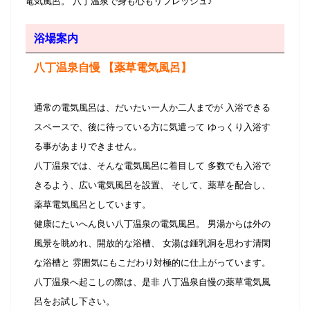
電気風呂。 八丁温泉で身も心もリフレッシュ♪
浴場案内
八丁温泉自慢 【薬草電気風呂】
通常の電気風呂は、だいたい一人か二人までが 入浴できる
スペースで、後に待っている方に気遣って ゆっくり入浴す
る事があまりできません。
八丁温泉では、そんな電気風呂に着目して 多数でも入浴で
きるよう、広い電気風呂を設置、 そして、薬草を配合し、
薬草電気風呂としています。
健康にたいへん良い八丁温泉の電気風呂。 男湯からは外の
風景を眺めれ、開放的な浴槽、 女湯は鍾乳洞を思わす清閑
な浴槽と 雰囲気にもこだわり対極的に仕上がっています。
八丁温泉へ起こしの際は、是非 八丁温泉自慢の薬草電気風
呂をお試し下さい。