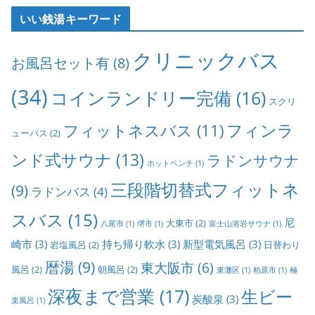
いい銭湯キーワード
クリニックバス
お風呂セット有
(8)
(34)
コインランドリー完備
(16)
スクリ
フィンラ
フィットネスバス
(11)
ューバス
(2)
ンド式サウナ
(13)
ラドンサウナ
ホットベンチ
(1)
三段階切替式フィットネ
(9)
ラドンバス
(4)
スバス
(15)
尼
大東市
(2)
八尾市
(1)
堺市
(1)
富士山溶岩サウナ
(1)
崎市
(3)
持ち帰り軟水
(3)
新型電気風呂
(3)
岩塩風呂
(2)
日替わり
暦湯
(9)
東大阪市
(6)
風呂
(2)
朝風呂
(2)
東灘区
(1)
柏原市
(1)
極
深夜まで営業
(17)
生ビー
炭酸泉
(3)
楽風呂
(1)