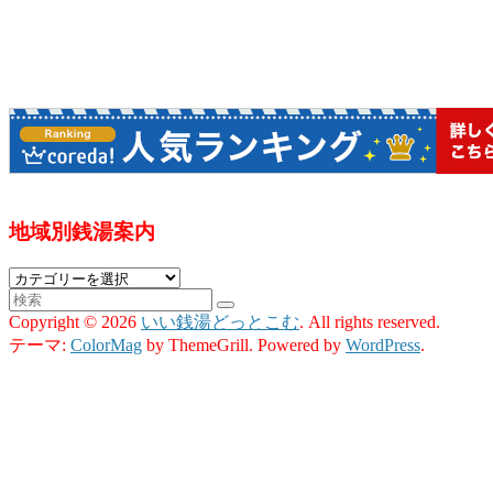
地域別銭湯案内
地
域
Copyright © 2026
いい銭湯どっとこむ
. All rights reserved.
別
テーマ:
ColorMag
by ThemeGrill. Powered by
WordPress
.
銭
湯
案
内