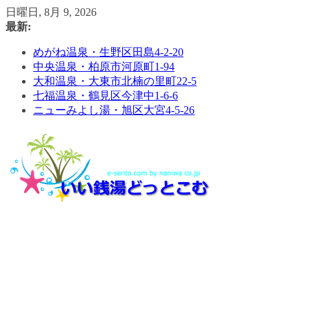
コ
日曜日, 8月 9, 2026
ン
最新:
テ
めがね温泉・生野区田島4-2-20
ン
中央温泉・柏原市河原町1-94
ツ
大和温泉・大東市北楠の里町22-5
へ
七福温泉・鶴見区今津中1-6-6
ス
ニューみよし湯・旭区大宮4-5-26
キ
ッ
プ