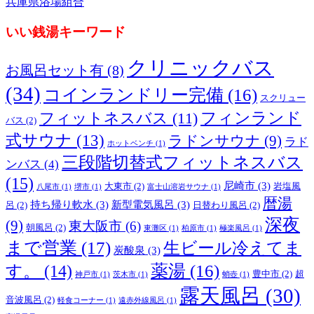
兵庫県浴場組合
いい銭湯キーワード
クリニックバス
お風呂セット有
(8)
(34)
コインランドリー完備
(16)
スクリュー
フィンランド
フィットネスバス
(11)
バス
(2)
式サウナ
(13)
ラドンサウナ
(9)
ラド
ホットベンチ
(1)
三段階切替式フィットネスバス
ンバス
(4)
(15)
尼崎市
(3)
大東市
(2)
岩塩風
八尾市
(1)
堺市
(1)
富士山溶岩サウナ
(1)
暦湯
持ち帰り軟水
(3)
新型電気風呂
(3)
呂
(2)
日替わり風呂
(2)
深夜
(9)
東大阪市
(6)
朝風呂
(2)
東灘区
(1)
柏原市
(1)
極楽風呂
(1)
まで営業
(17)
生ビール冷えてま
炭酸泉
(3)
薬湯
(16)
す。
(14)
豊中市
(2)
超
神戸市
(1)
茨木市
(1)
蛸壺
(1)
露天風呂
(30)
音波風呂
(2)
軽食コーナー
(1)
遠赤外線風呂
(1)