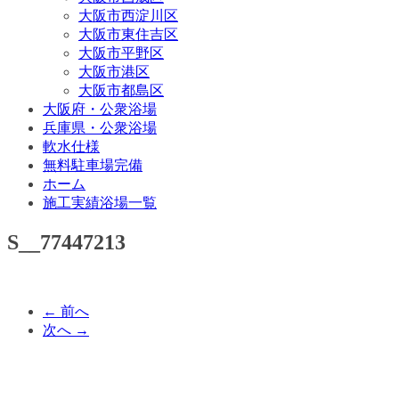
大阪市西淀川区
大阪市東住吉区
大阪市平野区
大阪市港区
大阪市都島区
大阪府・公衆浴場
兵庫県・公衆浴場
軟水仕様
無料駐車場完備
ホーム
施工実績浴場一覧
S__77447213
← 前へ
次へ →