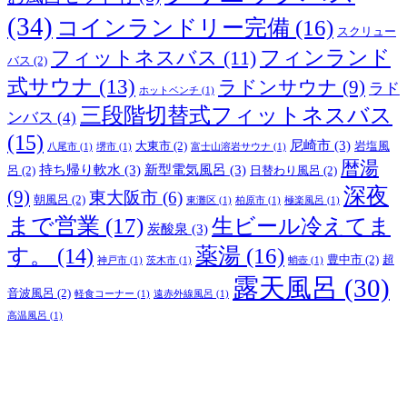
(34)
コインランドリー完備
(16)
スクリュー
フィンランド
フィットネスバス
(11)
バス
(2)
式サウナ
(13)
ラドンサウナ
(9)
ラド
ホットベンチ
(1)
三段階切替式フィットネスバス
ンバス
(4)
(15)
尼崎市
(3)
大東市
(2)
岩塩風
八尾市
(1)
堺市
(1)
富士山溶岩サウナ
(1)
暦湯
持ち帰り軟水
(3)
新型電気風呂
(3)
呂
(2)
日替わり風呂
(2)
深夜
(9)
東大阪市
(6)
朝風呂
(2)
東灘区
(1)
柏原市
(1)
極楽風呂
(1)
まで営業
(17)
生ビール冷えてま
炭酸泉
(3)
薬湯
(16)
す。
(14)
豊中市
(2)
超
神戸市
(1)
茨木市
(1)
蛸壺
(1)
露天風呂
(30)
音波風呂
(2)
軽食コーナー
(1)
遠赤外線風呂
(1)
高温風呂
(1)