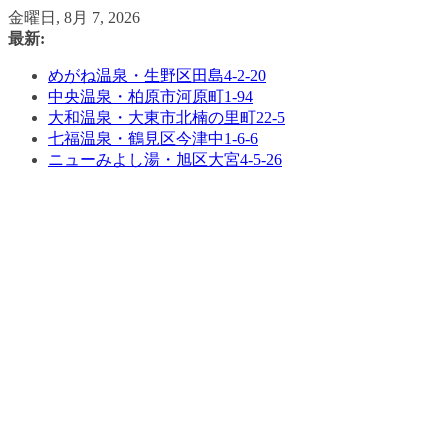
コ
金曜日, 8月 7, 2026
ン
最新:
テ
めがね温泉・生野区田島4-2-20
ン
中央温泉・柏原市河原町1-94
ツ
大和温泉・大東市北楠の里町22-5
へ
七福温泉・鶴見区今津中1-6-6
ス
ニューみよし湯・旭区大宮4-5-26
キ
ッ
プ