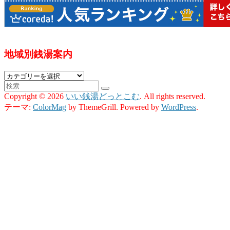
地域別銭湯案内
地
域
Copyright © 2026
いい銭湯どっとこむ
. All rights reserved.
別
テーマ:
ColorMag
by ThemeGrill. Powered by
WordPress
.
銭
湯
案
内