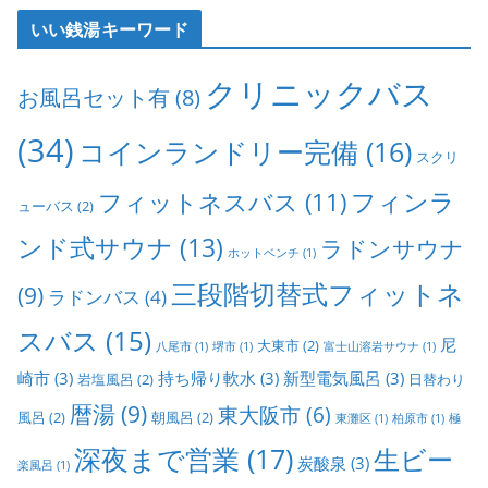
いい銭湯キーワード
クリニックバス
お風呂セット有
(8)
(34)
コインランドリー完備
(16)
スクリ
フィンラ
フィットネスバス
(11)
ューバス
(2)
ンド式サウナ
(13)
ラドンサウナ
ホットベンチ
(1)
三段階切替式フィットネ
(9)
ラドンバス
(4)
スバス
(15)
尼
大東市
(2)
八尾市
(1)
堺市
(1)
富士山溶岩サウナ
(1)
崎市
(3)
持ち帰り軟水
(3)
新型電気風呂
(3)
岩塩風呂
(2)
日替わり
暦湯
(9)
東大阪市
(6)
風呂
(2)
朝風呂
(2)
東灘区
(1)
柏原市
(1)
極
深夜まで営業
(17)
生ビー
炭酸泉
(3)
楽風呂
(1)