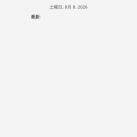
コ
土曜日, 8月 8, 2026
ン
最新:
テ
ン
ツ
へ
ス
キ
ッ
プ