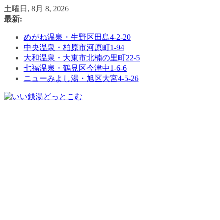
コ
土曜日, 8月 8, 2026
ン
最新:
テ
めがね温泉・生野区田島4-2-20
ン
中央温泉・柏原市河原町1-94
ツ
大和温泉・大東市北楠の里町22-5
へ
七福温泉・鶴見区今津中1-6-6
ス
ニューみよし湯・旭区大宮4-5-26
キ
ッ
プ