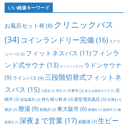
いい銭湯キーワード
クリニックバス
お風呂セット有
(8)
(34)
コインランドリー完備
(16)
スクリ
フィンラ
フィットネスバス
(11)
ューバス
(2)
ンド式サウナ
(13)
ラドンサウナ
ホットベンチ
(1)
三段階切替式フィットネ
(9)
ラドンバス
(4)
スバス
(15)
尼
大東市
(2)
八尾市
(1)
堺市
(1)
富士山溶岩サウナ
(1)
崎市
(3)
持ち帰り軟水
(3)
新型電気風呂
(3)
岩塩風呂
(2)
日替わり
暦湯
(9)
東大阪市
(6)
風呂
(2)
朝風呂
(2)
東灘区
(1)
柏原市
(1)
極
深夜まで営業
(17)
生ビー
炭酸泉
(3)
楽風呂
(1)