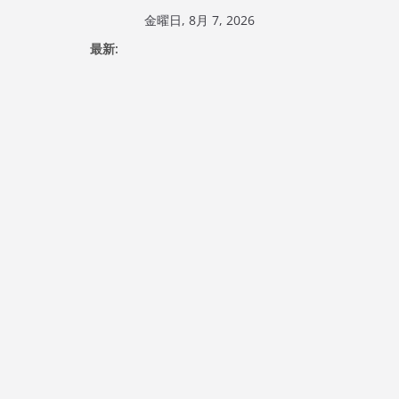
コ
金曜日, 8月 7, 2026
ン
最新:
テ
ン
ツ
へ
ス
キ
ッ
プ