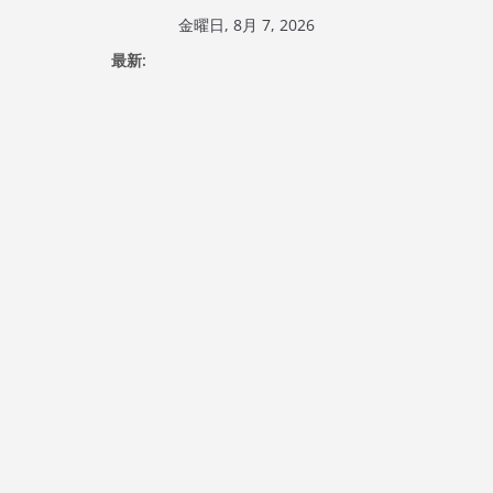
コ
金曜日, 8月 7, 2026
ン
最新:
テ
ン
ツ
へ
ス
キ
ッ
プ