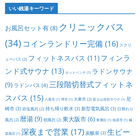
いい銭湯キーワード
クリニックバス
お風呂セット有
(8)
(34)
コインランドリー完備
(16)
スクリ
フィンラ
フィットネスバス
(11)
ューバス
(2)
ンド式サウナ
(13)
ラドンサウナ
ホットベンチ
(1)
三段階切替式フィットネ
(9)
ラドンバス
(4)
スバス
(15)
尼
大東市
(2)
八尾市
(1)
堺市
(1)
富士山溶岩サウナ
(1)
崎市
(3)
持ち帰り軟水
(3)
新型電気風呂
(3)
岩塩風呂
(2)
日替わり
暦湯
(9)
東大阪市
(6)
風呂
(2)
朝風呂
(2)
東灘区
(1)
柏原市
(1)
極
深夜まで営業
(17)
生ビー
炭酸泉
(3)
楽風呂
(1)