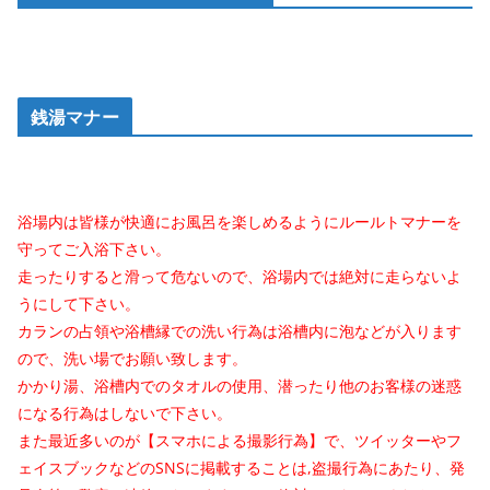
銭湯マナー
浴場内は皆様が快適にお風呂を楽しめるようにルールトマナーを
守ってご入浴下さい。
走ったりすると滑って危ないので、浴場内では絶対に走らないよ
うにして下さい。
カランの占領や浴槽縁での洗い行為は浴槽内に泡などが入ります
ので、洗い場でお願い致します。
かかり湯、浴槽内でのタオルの使用、潜ったり他のお客様の迷惑
になる行為はしないで下さい。
また最近多いのが【スマホによる撮影行為】で、ツイッターやフ
ェイスブックなどのSNSに掲載することは,盗撮行為にあたり、発