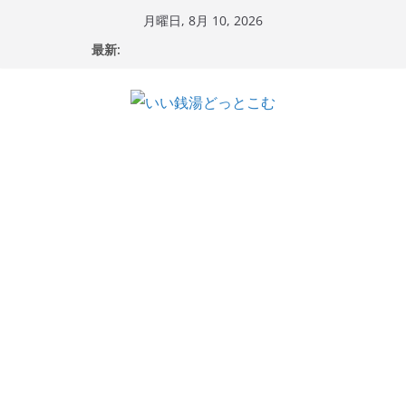
コ
月曜日, 8月 10, 2026
ン
最新:
テ
ン
ツ
へ
ス
キ
ッ
プ