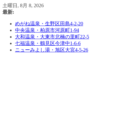
コ
土曜日, 8月 8, 2026
ン
最新:
テ
めがね温泉・生野区田島4-2-20
ン
中央温泉・柏原市河原町1-94
ツ
大和温泉・大東市北楠の里町22-5
へ
七福温泉・鶴見区今津中1-6-6
ス
ニューみよし湯・旭区大宮4-5-26
キ
ッ
プ