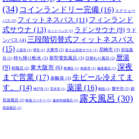
(34)
コインランドリー完備
(16)
スクリュー
フィンランド
フィットネスバス
(11)
バス
(2)
式サウナ
(13)
ラドンサウナ
(9)
ラド
ホットベンチ
(1)
三段階切替式フィットネスバス
ンバス
(4)
(15)
尼崎市
(3)
大東市
(2)
岩塩風
八尾市
(1)
堺市
(1)
富士山溶岩サウナ
(1)
暦湯
持ち帰り軟水
(3)
新型電気風呂
(3)
呂
(2)
日替わり風呂
(2)
深夜
(9)
東大阪市
(6)
朝風呂
(2)
東灘区
(1)
柏原市
(1)
極楽風呂
(1)
まで営業
(17)
生ビール冷えてま
炭酸泉
(3)
薬湯
(16)
す。
(14)
豊中市
(2)
超
神戸市
(1)
茨木市
(1)
蛸壺
(1)
露天風呂
(30)
音波風呂
(2)
軽食コーナー
(1)
遠赤外線風呂
(1)
高温風呂
(1)