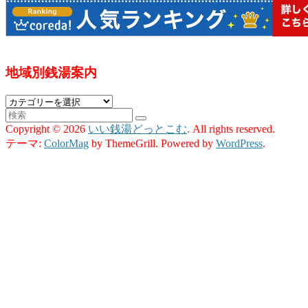
地域別銭湯案内
地
域
Copyright © 2026
いい銭湯どっとこむ
. All rights reserved.
別
テーマ:
ColorMag
by ThemeGrill. Powered by
WordPress
.
銭
湯
案
内