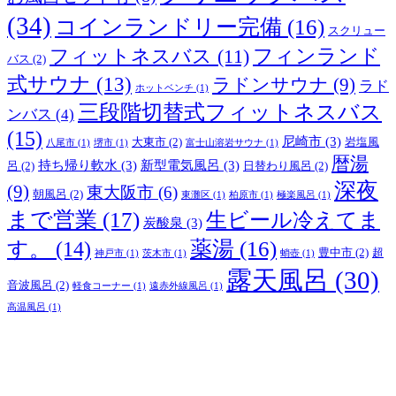
(34)
コインランドリー完備
(16)
スクリュー
フィンランド
フィットネスバス
(11)
バス
(2)
式サウナ
(13)
ラドンサウナ
(9)
ラド
ホットベンチ
(1)
三段階切替式フィットネスバス
ンバス
(4)
(15)
尼崎市
(3)
大東市
(2)
岩塩風
八尾市
(1)
堺市
(1)
富士山溶岩サウナ
(1)
暦湯
持ち帰り軟水
(3)
新型電気風呂
(3)
呂
(2)
日替わり風呂
(2)
深夜
(9)
東大阪市
(6)
朝風呂
(2)
東灘区
(1)
柏原市
(1)
極楽風呂
(1)
まで営業
(17)
生ビール冷えてま
炭酸泉
(3)
薬湯
(16)
す。
(14)
豊中市
(2)
超
神戸市
(1)
茨木市
(1)
蛸壺
(1)
露天風呂
(30)
音波風呂
(2)
軽食コーナー
(1)
遠赤外線風呂
(1)
高温風呂
(1)