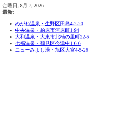
コ
金曜日, 8月 7, 2026
ン
最新:
テ
めがね温泉・生野区田島4-2-20
ン
中央温泉・柏原市河原町1-94
ツ
大和温泉・大東市北楠の里町22-5
へ
七福温泉・鶴見区今津中1-6-6
ス
ニューみよし湯・旭区大宮4-5-26
キ
ッ
プ