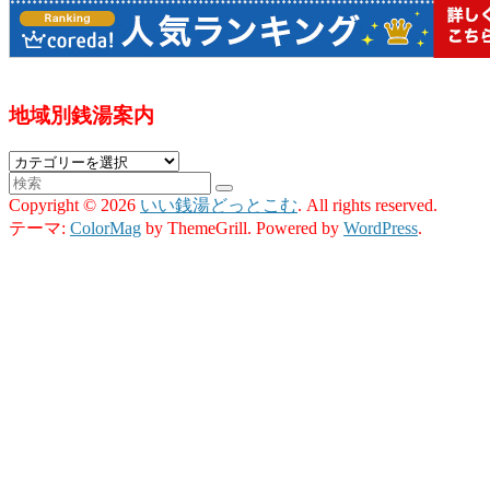
地域別銭湯案内
地
域
Copyright © 2026
いい銭湯どっとこむ
. All rights reserved.
別
テーマ:
ColorMag
by ThemeGrill. Powered by
WordPress
.
銭
湯
案
内