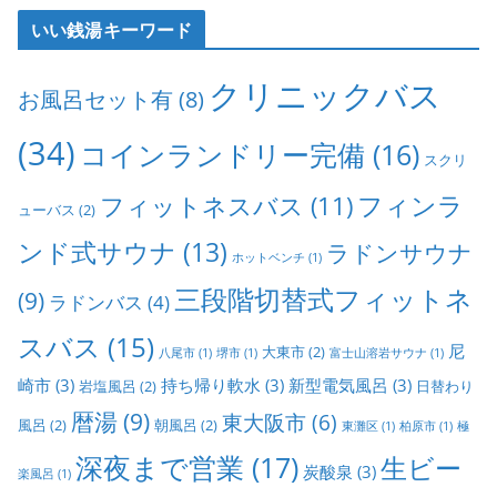
いい銭湯キーワード
クリニックバス
お風呂セット有
(8)
(34)
コインランドリー完備
(16)
スクリ
フィンラ
フィットネスバス
(11)
ューバス
(2)
ンド式サウナ
(13)
ラドンサウナ
ホットベンチ
(1)
三段階切替式フィットネ
(9)
ラドンバス
(4)
スバス
(15)
尼
大東市
(2)
八尾市
(1)
堺市
(1)
富士山溶岩サウナ
(1)
崎市
(3)
持ち帰り軟水
(3)
新型電気風呂
(3)
岩塩風呂
(2)
日替わり
暦湯
(9)
東大阪市
(6)
風呂
(2)
朝風呂
(2)
東灘区
(1)
柏原市
(1)
極
深夜まで営業
(17)
生ビー
炭酸泉
(3)
楽風呂
(1)