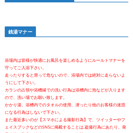
銭湯マナー
浴場内は皆様が快適にお風呂を楽しめるようにルールトマナーを
守ってご入浴下さい。
走ったりすると滑って危ないので、浴場内では絶対に走らないよ
うにして下さい。
カランの占領や浴槽縁での洗い行為は浴槽内に泡などが入ります
ので、洗い場でお願い致します。
かかり湯、浴槽内でのタオルの使用、潜ったり他のお客様の迷惑
になる行為はしないで下さい。
また最近多いのが【スマホによる撮影行為】で、ツイッターやフ
ェイスブックなどのSNSに掲載することは,盗撮行為にあたり、発