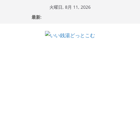
コ
火曜日, 8月 11, 2026
ン
最新:
テ
ン
ツ
へ
ス
キ
ッ
プ