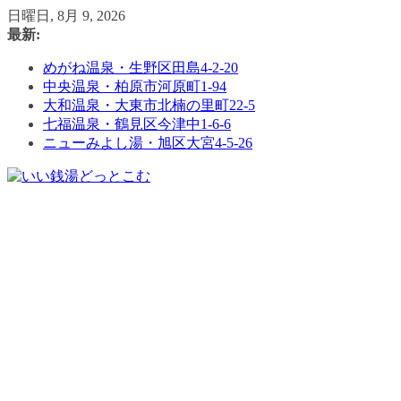
コ
日曜日, 8月 9, 2026
ン
最新:
テ
めがね温泉・生野区田島4-2-20
ン
中央温泉・柏原市河原町1-94
ツ
大和温泉・大東市北楠の里町22-5
へ
七福温泉・鶴見区今津中1-6-6
ス
ニューみよし湯・旭区大宮4-5-26
キ
ッ
プ