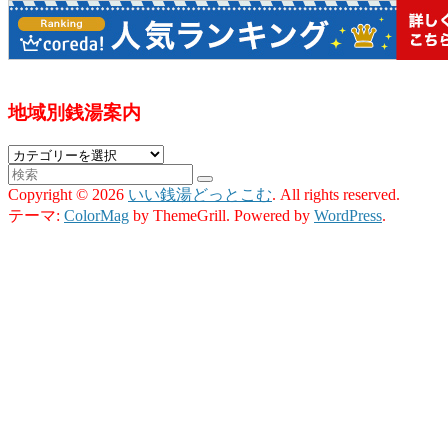
地域別銭湯案内
地
域
Copyright © 2026
いい銭湯どっとこむ
. All rights reserved.
別
テーマ:
ColorMag
by ThemeGrill. Powered by
WordPress
.
銭
湯
案
内