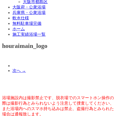
大阪市都島区
大阪府・公衆浴場
兵庫県・公衆浴場
軟水仕様
無料駐車場完備
ホーム
施工実績浴場一覧
houraimain_logo
次へ →
浴場施設内は撮影禁止です、脱衣場でのスマートホン操作の
際は撮影行為とみられないよう注意して捜査してください、
また浴場内へのスマホ持ち込みは禁止、盗撮行為とみられた
場合は通報致します。