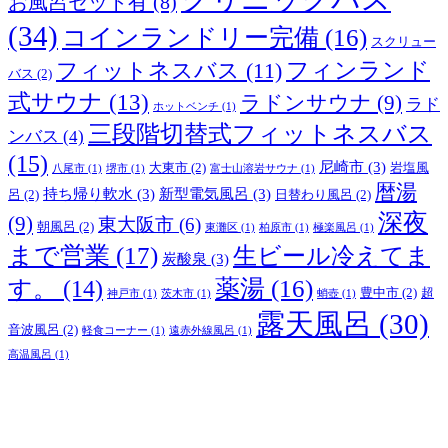
お風呂セット有
(8)
(34)
コインランドリー完備
(16)
スクリュー
フィンランド
フィットネスバス
(11)
バス
(2)
式サウナ
(13)
ラドンサウナ
(9)
ラド
ホットベンチ
(1)
三段階切替式フィットネスバス
ンバス
(4)
(15)
尼崎市
(3)
大東市
(2)
岩塩風
八尾市
(1)
堺市
(1)
富士山溶岩サウナ
(1)
暦湯
持ち帰り軟水
(3)
新型電気風呂
(3)
呂
(2)
日替わり風呂
(2)
深夜
(9)
東大阪市
(6)
朝風呂
(2)
東灘区
(1)
柏原市
(1)
極楽風呂
(1)
まで営業
(17)
生ビール冷えてま
炭酸泉
(3)
薬湯
(16)
す。
(14)
豊中市
(2)
超
神戸市
(1)
茨木市
(1)
蛸壺
(1)
露天風呂
(30)
音波風呂
(2)
軽食コーナー
(1)
遠赤外線風呂
(1)
高温風呂
(1)