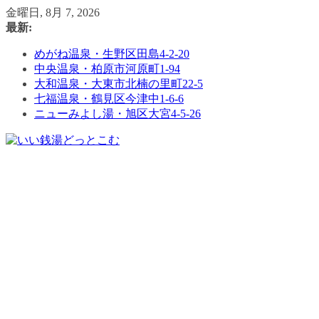
コ
金曜日, 8月 7, 2026
ン
最新:
テ
めがね温泉・生野区田島4-2-20
ン
中央温泉・柏原市河原町1-94
ツ
大和温泉・大東市北楠の里町22-5
へ
七福温泉・鶴見区今津中1-6-6
ス
ニューみよし湯・旭区大宮4-5-26
キ
ッ
プ