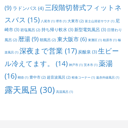
三段階切替式フィットネ
(9)
ラドンバス
(4)
スバス
(15)
尼
大東市
(2)
八尾市
(1)
堺市
(1)
富士山溶岩サウナ
(1)
崎市
(3)
持ち帰り軟水
(3)
新型電気風呂
(3)
岩塩風呂
(2)
日替わり
暦湯
(9)
東大阪市
(6)
風呂
(2)
朝風呂
(2)
東灘区
(1)
柏原市
(1)
極
深夜まで営業
(17)
生ビー
炭酸泉
(3)
楽風呂
(1)
ル冷えてます。
(14)
薬湯
神戸市
(1)
茨木市
(1)
(16)
豊中市
(2)
超音波風呂
(2)
蛸壺
(1)
軽食コーナー
(1)
遠赤外線風呂
(1)
露天風呂
(30)
高温風呂
(1)