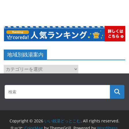
地域別銭湯案内
地
域
別
銭
湯
案
内
Copyright © 2026
いい銭湯どっとこむ
. All rights reserved.
テーマ:
ColorMag
by ThemeGrill. Powered by
WordPress
.