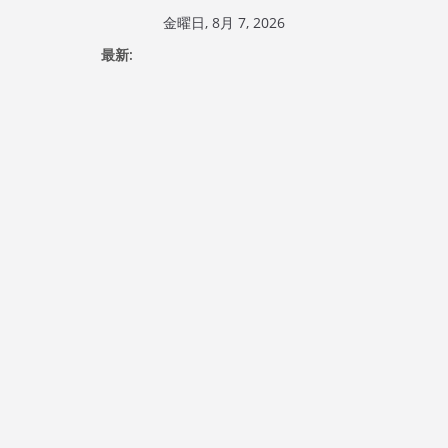
コ
金曜日, 8月 7, 2026
ン
最新:
テ
ン
ツ
へ
ス
キ
ッ
プ