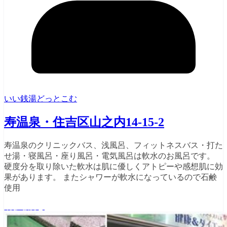
いい銭湯どっとこむ
寿温泉・住吉区山之内14-15-2
寿温泉のクリニックバス、浅風呂、フィットネスバス・打た
せ湯・寝風呂・座り風呂・電気風呂は軟水のお風呂です。
硬度分を取り除いた軟水は肌に優しくアトピーや感想肌に効
果があります。 またシャワーが軟水になっているので石鹸
使用
続きを読む