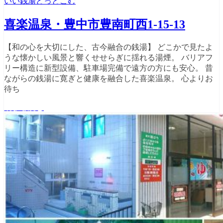
いい銭湯どっとこむ
喜楽温泉・豊中市豊南町西1-15-13
【和の心を大切にした、古今融合の銭湯】 どこかで見たよ
うな懐かしい風景と響くせせらぎに揺れる湯煙。 バリアフ
リー構造に新型設備、駐車場完備で遠方の方にも安心。 昔
ながらの銭湯に寛ぎと健康を融合した喜楽温泉。 心よりお
待ち
続きを読む