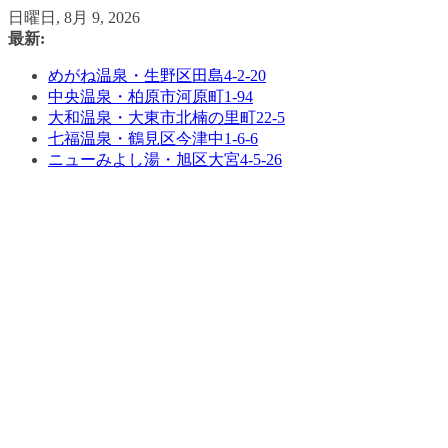
コ
日曜日, 8月 9, 2026
ン
最新:
テ
めがね温泉・生野区田島4-2-20
ン
中央温泉・柏原市河原町1-94
ツ
大和温泉・大東市北楠の里町22-5
へ
七福温泉・鶴見区今津中1-6-6
ス
ニューみよし湯・旭区大宮4-5-26
キ
ッ
プ