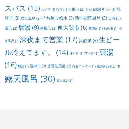
スバス
(15)
尼
大東市
(2)
八尾市
(1)
堺市
(1)
富士山溶岩サウナ
(1)
崎市
(3)
持ち帰り軟水
(3)
新型電気風呂
(3)
岩塩風呂
(2)
日替わり
暦湯
(9)
東大阪市
(6)
風呂
(2)
朝風呂
(2)
東灘区
(1)
柏原市
(1)
極
深夜まで営業
(17)
生ビー
炭酸泉
(3)
楽風呂
(1)
ル冷えてます。
(14)
薬湯
神戸市
(1)
茨木市
(1)
(16)
豊中市
(2)
超音波風呂
(2)
蛸壺
(1)
軽食コーナー
(1)
遠赤外線風呂
(1)
露天風呂
(30)
高温風呂
(1)