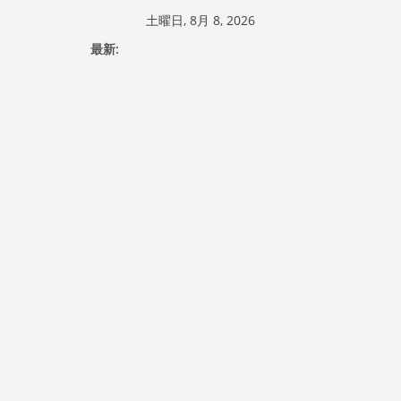
コ
土曜日, 8月 8, 2026
ン
最新:
テ
ン
ツ
へ
ス
キ
ッ
プ